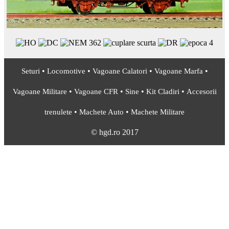
•
•
•
•
Seturi
Locomotive
Vagoane Calatori
Vagoane Marfa
•
•
•
•
Vagoane Militare
Vagoane CFR
Sine
Kit Cladiri
Accesorii
•
•
trenulete
Machete Auto
Machete Militare
© hgd.ro 2017