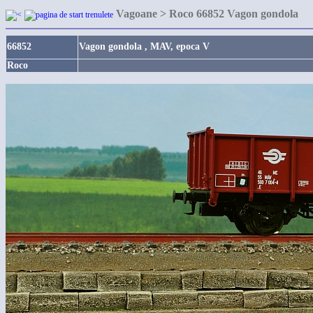
Vagoane > Roco 66852 Vagon gondola
66852
Vagon gondola , MAV, epoca V
Roco