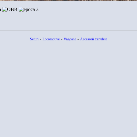
-
-
-
Seturi
Locomotive
Vagoane
Accesorii trenulete