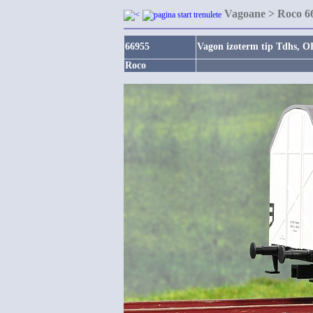
Vagoane > Roco 66
66955
Vagon izoterm tip Tdhs, OB
Roco