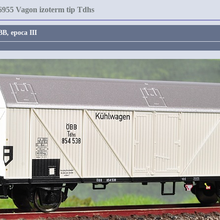
955 Vagon izoterm tip Tdhs
B, epoca III