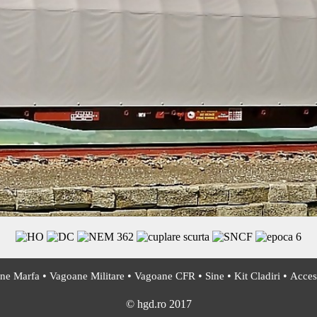
•
•
•
•
•
ne Marfa
Vagoane Militare
Vagoane CFR
Sine
Kit Cladiri
Acceso
© hgd.ro 2017