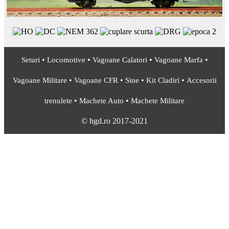
•
•
•
•
Seturi
Locomotive
Vagoane Calatori
Vagoane Marfa
•
•
•
•
Vagoane Militare
Vagoane CFR
Sine
Kit Cladiri
Accesorii
•
•
trenulete
Machete Auto
Machete Militare
© hgd.ro 2017-2021