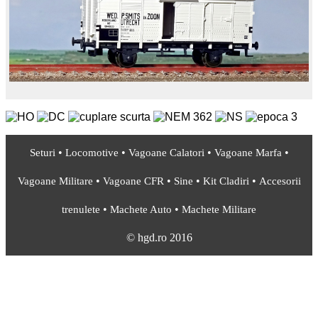
•
•
•
•
Seturi
Locomotive
Vagoane Calatori
Vagoane Marfa
•
•
•
•
Vagoane Militare
Vagoane CFR
Sine
Kit Cladiri
Accesorii
•
•
trenulete
Machete Auto
Machete Militare
© hgd.ro 2016