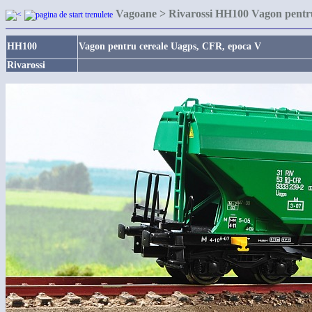
Vagoane > Rivarossi HH100 Vagon pentru
HH100
Vagon pentru cereale Uagps, CFR, epoca V
Rivarossi