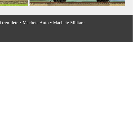
•
•
 trenulete
Machete Auto
Machete Militare