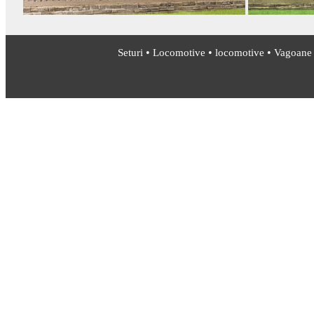
•
•
•
Seturi
Locomotive
locomotive
Vagoane