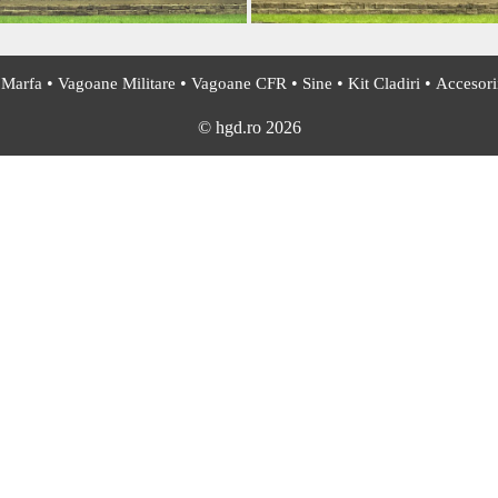
•
•
•
•
•
 Marfa
Vagoane Militare
Vagoane CFR
Sine
Kit Cladiri
Accesorii
© hgd.ro 2026