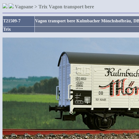
Vagoane > Trix Vagon transport bere
T21509-7
Vagon transport bere Kulmbacher Mönchshofbräu, DB,
Trix