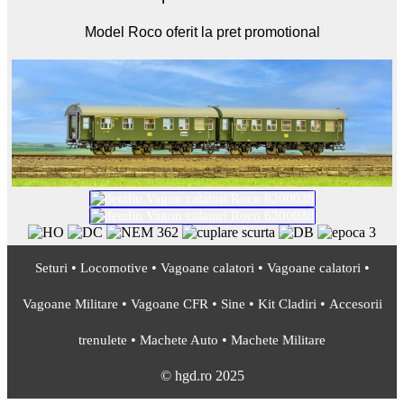
Model Roco oferit la pret promotional
•
•
•
•
Seturi
Locomotive
Vagoane calatori
Vagoane calatori
•
•
•
•
Vagoane Militare
Vagoane CFR
Sine
Kit Cladiri
Accesorii
•
•
trenulete
Machete Auto
Machete Militare
© hgd.ro 2025