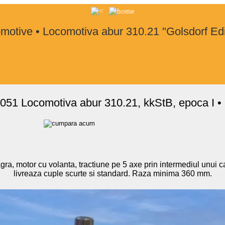
motive • Locomotiva abur 310.21 "Golsdorf Edi
51 Locomotiva abur 310.21, kkStB, epoca I •
a, motor cu volanta, tractiune pe 5 axe prin intermediul unui car
livreaza cuple scurte si standard. Raza minima 360 mm.