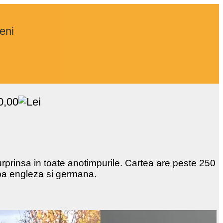
ieni
0,00
urprinsa in toate anotimpurile. Cartea are peste 250
imba engleza si germana.