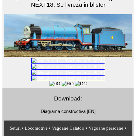
NEXT18. Se livreza in blister
Download:
Diagrama constructiva [EN]
•
•
•
•
Seturi
Locomotive
Vagoane Calatori
Vagoane persoane