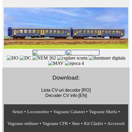
Download:
Lista CV-uri decodor [RO]
Decoder CV info [EN]
•
•
•
•
Seturi
Locomotive
Vagoane Calatori
Vagoane Marfa
•
•
•
•
Vagoane militare
Vagoane CFR
Sine
Kit Cladiri
Accesorii