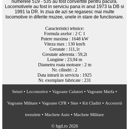
numerele 519 - 535 au fost convertite pentru pacura.
Locomotivele au fost in serviciu pana in anul 1973 la DB si
1991 la DR. In ziua de azi se regasesc mai multe
locomotive in diferite muzee, unele in stare de functionare.
Caracteristici tehnice:
Formula axelor : 2 C 1
Putere maxima : 1648 kW
Viteza max : 130 km/h
Greutate : 111,1t
Greutate aderenta : 59,2t
Lungime : 23,94 m
Diametru roata motoare : 2 m
Nr. cilindri : 2
Data intrarii in serviciu : 1925
Nr. exemplare fabricate : 231
•
•
•
•
Seturi
Locomotive
Vagoane Calatori
Vagoane Marfa
•
•
•
•
Vagoane Militare
Vagoane CFR
Sine
Kit Cladiri
Accesorii
•
•
trenulete
Machete Auto
Machete Militare
© hgd.ro 2026